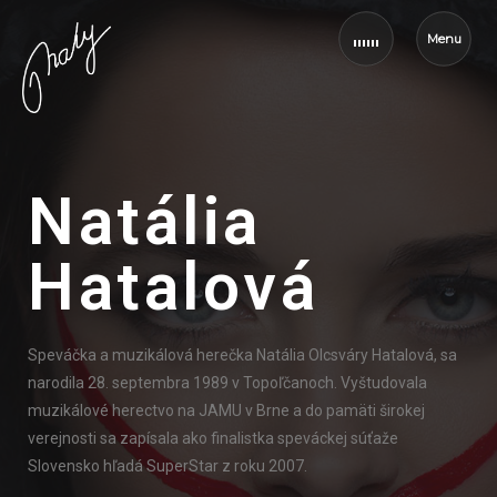
Menu
Natália
Hatalová
Speváčka a muzikálová herečka Natália Olcsváry Hatalová, sa
narodila 28. septembra 1989 v Topoľčanoch. Vyštudovala
muzikálové herectvo na JAMU v Brne a do pamäti širokej
verejnosti sa zapísala ako finalistka speváckej súťaže
Slovensko hľadá SuperStar z roku 2007.