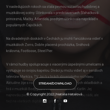
V nasledujúcich rokoch sa stala pevnou súčasťou hudobnej a
muzikálovej scény. Účinkovala v predstaveniach Šľahačková
princezná, Mačky, Atlantída, predtým účinkovala napríklad v
populárnych Čajočkách.
Na divadelných doskách v Čechách ju mohli fanúšikovia vidieť v
muzikáloch Zorro, Dobře placená procházka, Sněhová
královna, Footloose, Steel Pier.
V rámci hudby spolupracuje s viacerými úspešnými umelcami a
vystupuje so svojou kapelou. Diváci ju možu vidieť aj v seriáloch
televízie Markíza, TV Joj či v hrách slovenského rozhlasu.
Aktuálne žije s rodinou v Prahe, pracuje na nových skladbách a
STREAM/DOWNLOAD
hrá v muzikáli Bodyguard v Hudebním divadle Karlín. Jej
© Copyright 2022 | Natália Hatalová
.
najnovšiu pieseň Domino už môžete počuť z éterou rádii, ale
tiež na všetkých digitálnych platformách.